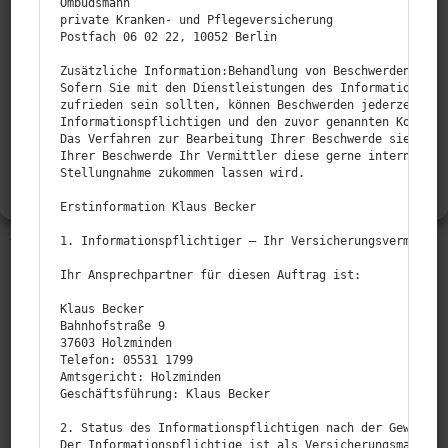
Maßgaben zu verbessern. Auch als Versi­che­rungs­
Wenn du diesen Technologien zustimmst, können wir Daten wie das
Ombudsmann

private Kranken- und Pflegeversicherung

Surfverhalten oder eindeutige IDs auf dieser Website verarbeiten.
nehmer einer privaten Versi­cherung können Sie eine
Postfach 06 02 22, 10052 Berlin

stellen­weise ungenü­gende Leistung feststellen.
AKZEPTIEREN
Zusätzliche Information:Behandlung von Beschwerden gem. 
Beispiels­weise kann die Kranken­ver­si­cherung
Sofern Sie mit den Dienstleistungen des Informationspfli
ABLEHNEN
zufrieden sein sollten, können Beschwerden jederzeit an 
bestimmte zahnärzt­liche Leistungen nicht decken,
Informationspflichtigen und den zuvor genannten Kontaktd
oder die Absicherung der Behand­lungen in einem
Das Verfahren zur Bearbeitung Ihrer Beschwerde sieht vor
EINSTELLUNGEN ANSEHEN
Ihrer Beschwerde Ihr Vermittler diese gerne intern prüfe
Krankenhaus könnte besser sein. Es gibt vielfältige
Stellungnahme zukommen lassen wird.

Gründe, sich für eine Erwei­terung Ihrer Kranken­ver­si­
Daten­schutz
Impressum
Erstinformation Klaus Becker

cherung zu entscheiden, wobei eine unzurei­chende
1. Informationspflichtiger — Ihr Versicherungsvermittler
Versi­cherung der statio­nären Behandlung innerhalb
eines Kranken­hauses zu den häufigsten Gründen
Ihr Ansprechpartner für diesen Auftrag ist:

zählt, eine Kranken­zu­satz­ver­si­cherung
Klaus Becker

abzuschließen.
Bahnhofstraße 9

37603 Holzminden

Telefon: 05531 1799

Amtsgericht: Holzminden

Geschäftsführung: Klaus Becker

2. Status des Informationspflichtigen nach der Gewerbeor
Der Informationspflichtige ist als Versicherungsmakler m