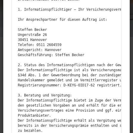
1. Informationspflichtiger — Ihr Versicherungsvermittler
Ihr Ansprechpartner für diesen Auftrag ist:

Steffen Becker

Ungerstraße 26

30451 Hannover

Telefon: 0511 2604559

Amtsgericht: Hannover

Geschäftsführung: Steffen Becker

2. Status des Informationspflichtigen nach der Gewerbeor
Als Versi­che­rungs­nehmer einer gesetz­lichen
Der Informationspflichtige ist als Versicherungsmakler m
Kranken­kasse sind Sie vielerorts im Vergleich zu
§34d Abs. 1 der Gewerbeordnung bei der zuständigen Behör
Handelskammer gemeldet und im Vermittlerregister unter d
Versi­che­rungs­nehmern einer privaten Kranken­ver­si­
Registrierungsnummer: D‑KEYG-OID17-62 registriert.

cherung benach­teiligt. Beispiels­weise würden Ihnen
3. Beratung und Vergütung:

u.U. als Privat­kas­sen­pa­tient bessere Kranken­haus­
Der Informationspflichtige bietet im Zuge der Vermittlun
leis­tungen, bessere Zimmer und höher­rangige Ärzte
den gesetzlichen Vorgaben an und erhält für die erfolgre
Versicherungsvertrages eine Provision und ggf. eine Serv
zugestanden werden. Um diesem Leistungs­ge­fälle
Produktanbieter.

Der Informationspflichtige erhält als Vergütung weitere 
entge­gen­zu­wirken, ohne Ihre gesetz­liche Kranken­
bereits in der Versicherungsprämie enthalten und somit v
kasse verlassen zu müssen, können Sie eine
zu bezahlen.
