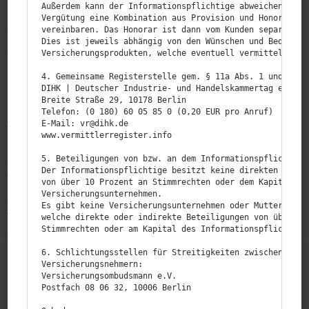
Außerdem kann der Informationspflichtige abweichend mit 
Kranken­zu­satz­ver­si­cherung abschließen. Diese
Vergütung eine Kombination aus Provision und Honorar ode
erweitert die Leistungen Ihrer gesetz­lichen Versi­
vereinbaren. Das Honorar ist dann vom Kunden separat zu 
Dies ist jeweils abhängig von den Wünschen und Bedürfnis
cherung um die gewünschten Optionen, sodass Sie
Versicherungsprodukten, welche eventuell vermittelt werd
beispiels­weise in ein entfern­teres aber renomier­teres
4. Gemeinsame Registerstelle gem. § 11a Abs. 1 und § 34d
Krankenhaus verlegt werden, oder Sie sich den
DIHK | Deutscher Industrie- und Handelskammertag e.V.

Breite Straße 29, 10178 Berlin

behan­delnden Arzt aussuchen. Eine Kranken­zu­satz­
Telefon: (0 180) 60 05 85 0 (0,20 EUR pro Anruf)

ver­si­cherung ist daher oftmals ein Kompromiss
E‑Mail: vr@dihk.de

www.vermittlerregister.info

zwischen preis­güns­tigen gesetz­lichen Kranken­ver­si­
5. Beteiligungen von bzw. an dem Informationspflichtigen
che­rungen mit hinrei­chender Leistung und teureren
Der Informationspflichtige besitzt keine direkten oder i
Tarifen der privaten Kranken­ver­si­che­rungen mit
von über 10 Prozent an Stimmrechten oder dem Kapital von
Versicherungsunternehmen.

erwei­terter Leistung.
Es gibt keine Versicherungsunternehmen oder Mutterunter
Wenn bestimmte Leistungen der Kranken­kasse nicht
welche direkte oder indirekte Beteiligungen von über 10 
Stimmrechten oder am Kapital des Informationspflichtigen
dem entsprechen, was Sie sich erhofft haben, steht
die Kranken­zu­satz­ver­si­cherung zur Verfügung, um
6. Schlichtungsstellen für Streitigkeiten zwischen dem I
Cookie-Zustimmung verwalten
Versicherungsnehmern:

durch den Abschluss einer ergän­zenden Versi­
Versicherungsombudsmann e.V.

Um dir ein optimales Erlebnis zu bieten, verwenden wir Technologien wie
Postfach 08 06 32, 10006 Berlin

cherung bestimmte Einschlüsse nach Ihren
Cookies, um Geräteinformationen zu speichern und/oder darauf zuzugreifen.