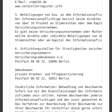
E‑Mail: vr@dihk.de

Home
www.vermittlerregister.info

5. Beteiligungen von bzw. an dem Informationspflichtigen
Versicherungen
Der Informationspflichtige besitzt keine direkten oder i
von über 10 Prozent an Stimmrechten oder dem Kapital von
BK-Blog
Versicherungsunternehmen.

Es gibt keine Versicherungsunternehmen oder Mutterunter
simplr-App
welche direkte oder indirekte Beteiligungen von über 10 
Stimmrechten oder am Kapital des Informationspflichtigen
Login
6. Schlichtungsstellen für Streitigkeiten zwischen dem I
Kontakt
Versicherungsnehmern:

Versicherungsombudsmann e.V.

Impressum
Postfach 08 06 32, 10006 Berlin

Datenschutz
Ombudsmann

private Kranken- und Pflegeversicherung

Erstinformation
Postfach 06 02 22, 10052 Berlin

Zusätzliche Information: Behandlung von Beschwerden gem.
Versicherungsmakler Hannover
Sofern Sie mit den Dienstleistungen des Informationspfli
zufrieden sein sollten, können Beschwerden jederzeit an 
Versicherungsmakler Holzminden
Informationspflichtigen und den zuvor genannten Kontaktd
Das Verfahren zur Bearbeitung Ihrer Beschwerde sieht vor
Ihrer Beschwerde Ihr Vermittler diese gerne intern prüfe