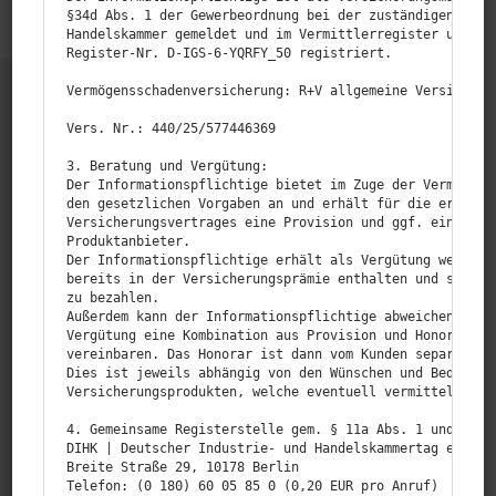
§34d Abs. 1 der Gewerbeordnung bei der zuständigen Behör
Handelskammer gemeldet und im Vermittlerregister unter d
Register-Nr. D‑IGS-6-YQRFY_50 registriert.

Vermögensschadenversicherung: R+V allgemeine Versicherun
Vers. Nr.: 440/25/577446369

3. Beratung und Vergütung:

Der Informationspflichtige bietet im Zuge der Vermittlun
den gesetzlichen Vorgaben an und erhält für die erfolgre
Versicherungsvertrages eine Provision und ggf. eine Serv
Produktanbieter.

Der Informationspflichtige erhält als Vergütung weitere 
bereits in der Versicherungsprämie enthalten und somit v
BK-Versicherungsmakler.
zu bezahlen.

Persönlich. Individuell. Digital.
Außerdem kann der Informationspflichtige abweichend mit 
Vergütung eine Kombination aus Provision und Honorar ode
vereinbaren. Das Honorar ist dann vom Kunden separat zu 
Dies ist jeweils abhängig von den Wünschen und Bedürfnis
Versicherungsprodukten, welche eventuell vermittelt werd
4. Gemeinsame Registerstelle gem. § 11a Abs. 1 und § 34d
DIHK | Deutscher Industrie- und Handelskammertag e.V.

Breite Straße 29, 10178 Berlin

Nützliche Links
Telefon: (0 180) 60 05 85 0 (0,20 EUR pro Anruf)
