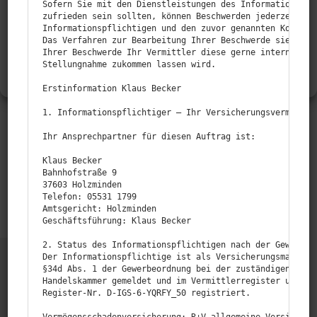
Sofern Sie mit den Dienstleistungen des Informationspfli
ABLEHNEN
zufrieden sein sollten, können Beschwerden jederzeit an 
Informationspflichtigen und den zuvor genannten Kontaktd
Das Verfahren zur Bearbeitung Ihrer Beschwerde sieht vor
EINSTELLUNGEN ANSEHEN
Ihrer Beschwerde Ihr Vermittler diese gerne intern prüfe
Stellungnahme zukommen lassen wird.

Daten­schutz
Impressum
Erstinformation Klaus Becker

1. Informationspflichtiger — Ihr Versicherungsvermittler
Ihr Ansprechpartner für diesen Auftrag ist:

Klaus Becker

Bahnhofstraße 9

37603 Holzminden

Telefon: 05531 1799

Amtsgericht: Holzminden

Geschäftsführung: Klaus Becker

2. Status des Informationspflichtigen nach der Gewerbeor
Der Informationspflichtige ist als Versicherungsmakler m
§34d Abs. 1 der Gewerbeordnung bei der zuständigen Behör
Handelskammer gemeldet und im Vermittlerregister unter d
Register-Nr. D‑IGS-6-YQRFY_50 registriert.
