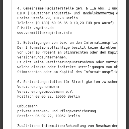
4. Gemeinsame Registerstelle gem. § 11a Abs. 1 und § 34d
DIHK | Deutscher Industrie- und Handelskammertag e.V.

Breite Straße 29, 10178 Berlin

Telefon: (0 180) 60 05 85 0 (0,20 EUR pro Anruf)

E‑Mail: vr@dihk.de

www.vermittlerregister.info

5. Beteiligungen von bzw. an dem Informationspflichtigen
Der Informationspflichtige besitzt keine direkten oder i
von über 10 Prozent an Stimmrechten oder dem Kapital von
Versicherungsunternehmen.

Es gibt keine Versicherungsunternehmen oder Mutterunter
welche direkte oder indirekte Beteiligungen von über 10 
Stimmrechten oder am Kapital des Informationspflichtigen
6. Schlichtungsstellen für Streitigkeiten zwischen dem I
Cookie-Zustimmung verwalten
Versicherungsnehmern:

Versicherungsombudsmann e.V.

Um dir ein optimales Erlebnis zu bieten, verwenden wir Technologien wie
Postfach 08 06 32, 10006 Berlin

Cookies, um Geräteinformationen zu speichern und/oder darauf zuzugreifen.
Wenn du diesen Technologien zustimmst, können wir Daten wie das
Ombudsmann

private Kranken- und Pflegeversicherung

Surfverhalten oder eindeutige IDs auf dieser Website verarbeiten.
Postfach 06 02 22, 10052 Berlin

AKZEPTIEREN
Zusätzliche Information:Behandlung von Beschwerden gem. 