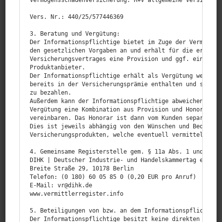
Vermögensschadenversicherung: R+V allgemeine Versicherun
Vers. Nr.: 440/25/577446369

3. Beratung und Vergütung:

Der Informationspflichtige bietet im Zuge der Vermittlun
BK-Versicherungsmakler.
den gesetzlichen Vorgaben an und erhält für die erfolgre
Persönlich. Individuell. Digital.
Versicherungsvertrages eine Provision und ggf. eine Serv
Produktanbieter.

Der Informationspflichtige erhält als Vergütung weitere 
bereits in der Versicherungsprämie enthalten und somit v
zu bezahlen.

Außerdem kann der Informationspflichtige abweichend mit 
Vergütung eine Kombination aus Provision und Honorar ode
vereinbaren. Das Honorar ist dann vom Kunden separat zu 
Dies ist jeweils abhängig von den Wünschen und Bedürfnis
Nützliche Links
Versicherungsprodukten, welche eventuell vermittelt werd
4. Gemeinsame Registerstelle gem. § 11a Abs. 1 und § 34d
Home
DIHK | Deutscher Industrie- und Handelskammertag e.V.

Breite Straße 29, 10178 Berlin

Versicherungen
Telefon: (0 180) 60 05 85 0 (0,20 EUR pro Anruf)

E‑Mail: vr@dihk.de

BK-Blog
www.vermittlerregister.info

simplr-App
5. Beteiligungen von bzw. an dem Informationspflichtigen
Der Informationspflichtige besitzt keine direkten oder i