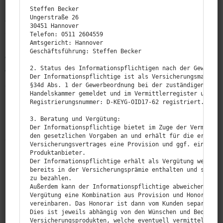
Steffen Becker

Als Tierhalter möchte man, dass es dem eigenen Tier
Ungerstraße 26

30451 Hannover

an nichts fehlt – vor allem, wenn es um die
Telefon: 0511 2604559

Amtsgericht: Hannover

Gesundheit geht. Doch auch Tiere werden hin und
Geschäftsführung: Steffen Becker

wieder unerwartet krank oder verletzen sich. Genau
2. Status des Informationspflichtigen nach der Gewerbeor
wie für uns Menschen ist auch hier ein guter Versi­
Der Informationspflichtige ist als Versicherungsmakler m
che­rungs­schutz das A und O. Schließlich kann eine
§34d Abs. 1 der Gewerbeordnung bei der zuständigen Behör
Handelskammer gemeldet und im Vermittlerregister unter d
medizi­nische Behandlung sehr teuer werden.
Registrierungsnummer: D‑KEYG-OID17-62 registriert.

Damit Sie nicht unangenehm von hohen Tierarzt­rech­
3. Beratung und Vergütung:

nungen überrascht werden, ist eine Tierkran­ken­ver­si­
Der Informationspflichtige bietet im Zuge der Vermittlun
den gesetzlichen Vorgaben an und erhält für die erfolgre
cherung empfeh­lenswert. Muss sich Ihr Hund oder
Versicherungsvertrages eine Provision und ggf. eine Serv
Ihr Pferd einer medizi­ni­schen Behandlung bzw. OP
Produktanbieter.

Der Informationspflichtige erhält als Vergütung weitere 
unter­ziehen, übernimmt die Versi­cherung die
bereits in der Versicherungsprämie enthalten und somit v
Behand­lungs­kosten bis zur vertraglich verein­barten
zu bezahlen.

Außerdem kann der Informationspflichtige abweichend mit 
Deckungs­summe.
Vergütung eine Kombination aus Provision und Honorar ode
vereinbaren. Das Honorar ist dann vom Kunden separat zu 
Dies ist jeweils abhängig von den Wünschen und Bedürfnis
Versicherungsprodukten, welche eventuell vermittelt werd