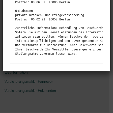
Postfach 08 06 32, 10006 Berlin

Versicherungen
Ombudsmann

private Kranken- und Pflegeversicherung

BK-Blog
Postfach 06 02 22, 10052 Berlin

simplr-App
Zusätzliche Information: Behandlung von Beschwerden gem.
Sofern Sie mit den Dienstleistungen des Informationspfli
Login
zufrieden sein sollten, können Beschwerden jederzeit an 
Informationspflichtigen und den zuvor genannten Kontaktd
Kontakt
Das Verfahren zur Bearbeitung Ihrer Beschwerde sieht vor
Ihrer Beschwerde Ihr Vermittler diese gerne intern prüfe
Stellungnahme zukommen lassen wird.
Impressum
Datenschutz
Erstinformation
Versicherungsmakler Hannover
Versicherungsmakler Holzminden