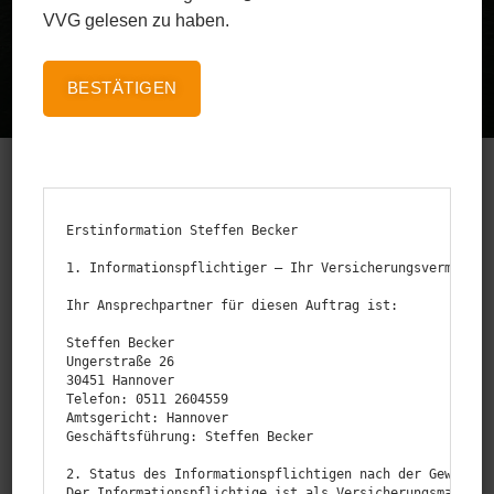
VVG gelesen zu haben.
BESTÄTIGEN
Erstinformation Steffen Becker

Eine Haftpflicht für dein Boot ist in Deutschland nicht
1. Informationspflichtiger — Ihr Versicherungsvermittler
zwingend nötig, aber dennoch ratsam. Genau wie in
den meisten Fällen der privaten Haftung, haftet man
Ihr Ansprechpartner für diesen Auftrag ist:

auch bei Boots­un­fällen in vollem Umfang für
Steffen Becker

Ungerstraße 26

Schäden die man dritten an Person und Sache
30451 Hannover

zuführt. 50.000 Wasser­sport­un­fälle passieren statis­
Telefon: 0511 2604559

Amtsgericht: Hannover

tisch jedes Jahr. Zusätzlich zur Boots­haft­pflicht ist
Geschäftsführung: Steffen Becker

auch der Abschluss einer Boots­kasko möglich.
2. Status des Informationspflichtigen nach der Gewerbeor
Der Informationspflichtige ist als Versicherungsmakler m