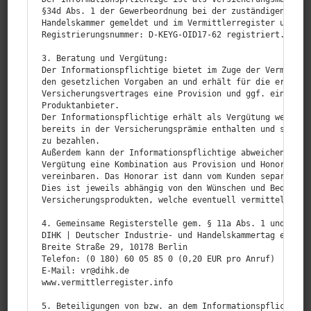
§34d Abs. 1 der Gewerbeordnung bei der zuständigen Behör
Handelskammer gemeldet und im Vermittlerregister unter d
Registrierungsnummer: D‑KEYG-OID17-62 registriert.

3. Beratung und Vergütung:

Der Informationspflichtige bietet im Zuge der Vermittlun
den gesetzlichen Vorgaben an und erhält für die erfolgre
Versicherungsvertrages eine Provision und ggf. eine Serv
Produktanbieter.

Der Informationspflichtige erhält als Vergütung weitere 
bereits in der Versicherungsprämie enthalten und somit v
zu bezahlen.

Außerdem kann der Informationspflichtige abweichend mit 
Vergütung eine Kombination aus Provision und Honorar ode
vereinbaren. Das Honorar ist dann vom Kunden separat zu 
Dies ist jeweils abhängig von den Wünschen und Bedürfnis
Versicherungsprodukten, welche eventuell vermittelt werd
4. Gemeinsame Registerstelle gem. § 11a Abs. 1 und § 34d
DIHK | Deutscher Industrie- und Handelskammertag e.V.

Breite Straße 29, 10178 Berlin

Telefon: (0 180) 60 05 85 0 (0,20 EUR pro Anruf)

E‑Mail: vr@dihk.de

www.vermittlerregister.info

5. Beteiligungen von bzw. an dem Informationspflichtigen