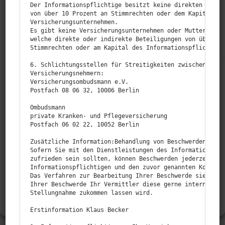
Der Informationspflichtige besitzt keine direkten oder i
von über 10 Prozent an Stimmrechten oder dem Kapital von
Versicherungsunternehmen.

Es gibt keine Versicherungsunternehmen oder Mutterunter
welche direkte oder indirekte Beteiligungen von über 10 
Stimmrechten oder am Kapital des Informationspflichtigen
6. Schlichtungsstellen für Streitigkeiten zwischen dem I
Cookie-Zustimmung verwalten
Versicherungsnehmern:

Versicherungsombudsmann e.V.

Um dir ein optimales Erlebnis zu bieten, verwenden wir Technologien wie
Postfach 08 06 32, 10006 Berlin

Cookies, um Geräteinformationen zu speichern und/oder darauf zuzugreifen.
Wenn du diesen Technologien zustimmst, können wir Daten wie das
Ombudsmann

Wer sich häufig nautisch fortbewegt, wird die Unvor­
private Kranken- und Pflegeversicherung

Surfverhalten oder eindeutige IDs auf dieser Website verarbeiten.
her­seh­barkeit des Meeres und des Wetters kennen.
Postfach 06 02 22, 10052 Berlin

AKZEPTIEREN
Wenn Sie sich mit Ihrem Boot bereits einmal in einem
Zusätzliche Information:Behandlung von Beschwerden gem. 
Sturm befunden haben, wird es Sie sicher beruhigen
Sofern Sie mit den Dienstleistungen des Informationspfli
ABLEHNEN
zufrieden sein sollten, können Beschwerden jederzeit an 
zu wissen, dass eine Boots­ver­si­cherung nicht nur
Informationspflichtigen und den zuvor genannten Kontaktd
Das Verfahren zur Bearbeitung Ihrer Beschwerde sieht vor
Schäden an Fahrzeugen und Personen deckt, soweit
EINSTELLUNGEN ANSEHEN
Ihrer Beschwerde Ihr Vermittler diese gerne intern prüfe
diese durch Ihr Boot verur­sacht wurden. Boots­ver­si­
Stellungnahme zukommen lassen wird.

Daten­schutz
Impressum
che­rungen decken in der Regel auch weitere Risiken
Erstinformation Klaus Becker

ab, beispiels­weise Schäden durch höhere Gewalt.