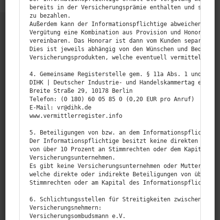
bereits in der Versicherungsprämie enthalten und somit v
zu bezahlen.

Außerdem kann der Informationspflichtige abweichend mit 
Vergütung eine Kombination aus Provision und Honorar ode
vereinbaren. Das Honorar ist dann vom Kunden separat zu 
Dies ist jeweils abhängig von den Wünschen und Bedürfnis
Versicherungsprodukten, welche eventuell vermittelt werd
4. Gemeinsame Registerstelle gem. § 11a Abs. 1 und § 34d
DIHK | Deutscher Industrie- und Handelskammertag e.V.

Breite Straße 29, 10178 Berlin

Telefon: (0 180) 60 05 85 0 (0,20 EUR pro Anruf)

E‑Mail: vr@dihk.de

www.vermittlerregister.info

BK-Versicherungsmakler.
Persönlich. Individuell. Digital.
5. Beteiligungen von bzw. an dem Informationspflichtigen
Der Informationspflichtige besitzt keine direkten oder i
von über 10 Prozent an Stimmrechten oder dem Kapital von
Versicherungsunternehmen.

Es gibt keine Versicherungsunternehmen oder Mutterunter
welche direkte oder indirekte Beteiligungen von über 10 
Stimmrechten oder am Kapital des Informationspflichtigen
Nützliche Links
6. Schlichtungsstellen für Streitigkeiten zwischen dem I
Versicherungsnehmern:

Versicherungsombudsmann e.V.

Home