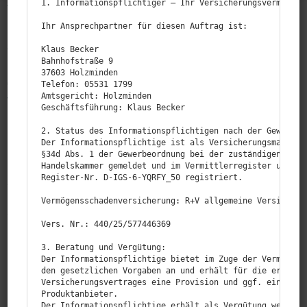
1. Informationspflichtiger — Ihr Versicherungsvermittler
Vielleicht inter­es­sieren Sie sich aber auch für eine
Boots­ver­si­cherung, die Ihr Boot gegen Diebstahl
Ihr Ansprechpartner für diesen Auftrag ist:

schützt? Eine Boots­ver­si­cherung deckt einen großen
Klaus Becker

Bahnhofstraße 9

Bereich von Möglich­keiten ab. Sie haben die Wahl,
37603 Holzminden

genau die Boots­ver­si­cherung zu wählen, die Ihre
Telefon: 05531 1799

Amtsgericht: Holzminden

Vorstel­lungen eines umfas­senden Schutzes
Geschäftsführung: Klaus Becker

bestmöglich abdeckt.
2. Status des Informationspflichtigen nach der Gewerbeor
Der Informationspflichtige ist als Versicherungsmakler m
§34d Abs. 1 der Gewerbeordnung bei der zuständigen Behör
Was kostet eine Boots­haft­pflicht­ver­si­
Handelskammer gemeldet und im Vermittlerregister unter d
cherung?
Register-Nr. D‑IGS-6-YQRFY_50 registriert.

Wo brauche ich eine Boots­haft­pflicht?
Vermögensschadenversicherung: R+V allgemeine Versicherun
Vers. Nr.: 440/25/577446369

3. Beratung und Vergütung:

Der Informationspflichtige bietet im Zuge der Vermittlun
den gesetzlichen Vorgaben an und erhält für die erfolgre
Versicherungsvertrages eine Provision und ggf. eine Serv
Produktanbieter.

Der Informationspflichtige erhält als Vergütung weitere 